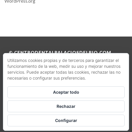
WordPress.org
© CENTRODENTALPALACIOSDELRIO.COM
Utilizamos cookies propias y de terceros para garantizar el
2023 – TODOS LOS DERECHOS RESERVADOS.
funcionamiento de la web, medir su uso y mejorar nuestros
servicios. Puede aceptar todas las cookies, rechazar las no
Aviso legal
·
Política de privacidad
·
Política de cookies
necesarias o configurar sus preferencias.
Aceptar todo
Rechazar
PAGINA WEB REALIZADA POR DISEÑO WEB
TALAVERA
Configurar